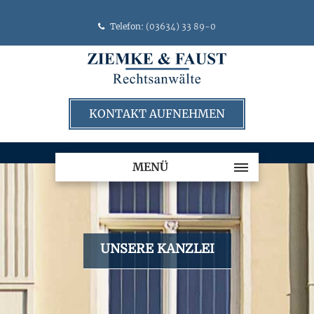
Telefon:
(03634) 33 89-0
KONTAKT AUFNEHMEN
MENÜ
UNSERE KANZLEI